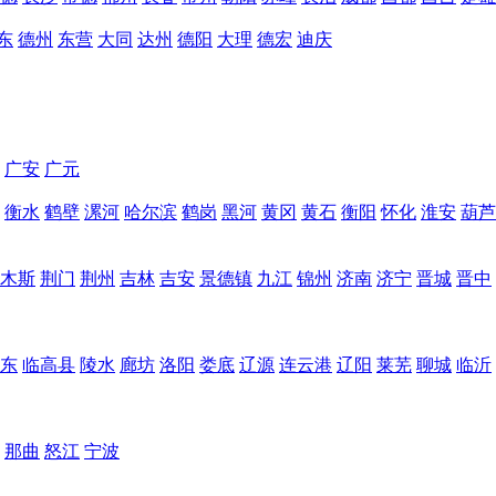
东
德州
东营
大同
达州
德阳
大理
德宏
迪庆
广安
广元
衡水
鹤壁
漯河
哈尔滨
鹤岗
黑河
黄冈
黄石
衡阳
怀化
淮安
葫芦
木斯
荆门
荆州
吉林
吉安
景德镇
九江
锦州
济南
济宁
晋城
晋中
东
临高县
陵水
廊坊
洛阳
娄底
辽源
连云港
辽阳
莱芜
聊城
临沂
那曲
怒江
宁波