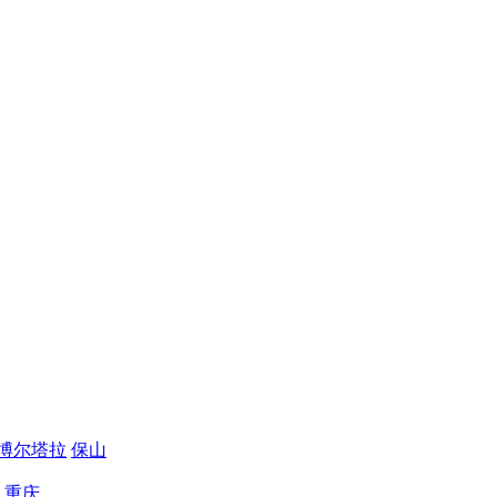
博尔塔拉
保山
重庆