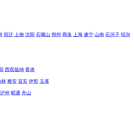
州
宿迁
上饶
沈阳
石嘴山
朔州
商洛
上海
遂宁
山南
石河子
绍兴
阳
西双版纳
香港
榆林
雅安
宜宾
伊犁
玉溪
泸州
昭通
舟山