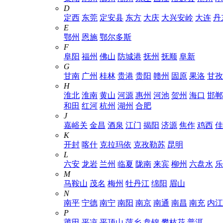
D
定西
东莞
定安县
东方
大庆
大兴安岭
大连
丹
E
鄂州
恩施
鄂尔多斯
F
阜阳
福州
佛山
防城港
抚州
抚顺
阜新
G
甘南
广州
桂林
贵港
贵阳
赣州
固原
果洛
甘孜
H
淮北
淮南
黄山
河源
惠州
河池
贺州
海口
邯郸
和田
红河
杭州
湖州
合肥
J
嘉峪关
金昌
酒泉
江门
揭阳
济源
焦作
鸡西
佳
K
开封
喀什
克拉玛依
克孜勒苏
昆明
L
六安
龙岩
兰州
临夏
陇南
来宾
柳州
六盘水
乐
M
马鞍山
茂名
梅州
牡丹江
绵阳
眉山
N
南平
宁德
南宁
南阳
南京
南通
南昌
南充
内江
P
莆田
平凉
平顶山
萍乡
盘锦
攀枝花
普洱