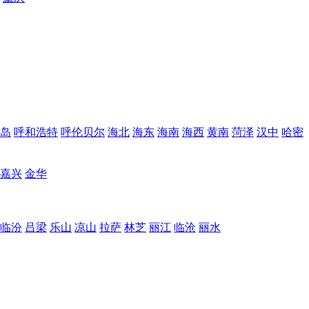
岛
呼和浩特
呼伦贝尔
海北
海东
海南
海西
黄南
菏泽
汉中
哈密
嘉兴
金华
临汾
吕梁
乐山
凉山
拉萨
林芝
丽江
临沧
丽水