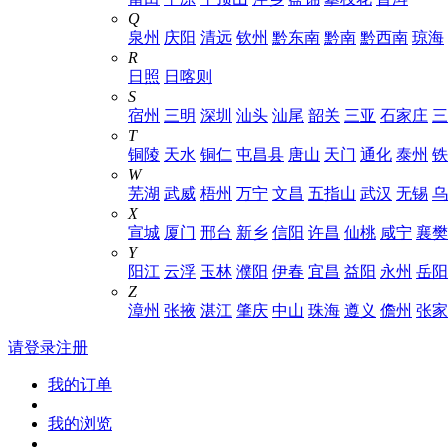
Q
泉州
庆阳
清远
钦州
黔东南
黔南
黔西南
琼海
R
日照
日喀则
S
宿州
三明
深圳
汕头
汕尾
韶关
三亚
石家庄
三
T
铜陵
天水
铜仁
屯昌县
唐山
天门
通化
泰州
铁
W
芜湖
武威
梧州
万宁
文昌
五指山
武汉
无锡
乌
X
宣城
厦门
邢台
新乡
信阳
许昌
仙桃
咸宁
襄樊
Y
阳江
云浮
玉林
濮阳
伊春
宜昌
益阳
永州
岳阳
Z
漳州
张掖
湛江
肇庆
中山
珠海
遵义
儋州
张家
请登录
注册
我的订单
我的浏览