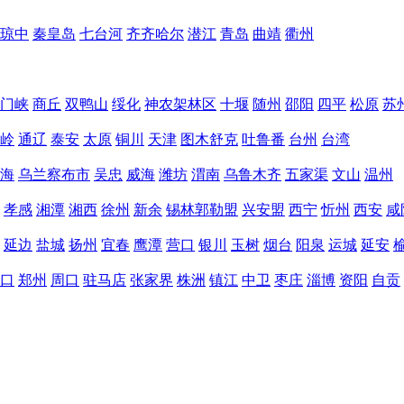
琼中
秦皇岛
七台河
齐齐哈尔
潜江
青岛
曲靖
衢州
门峡
商丘
双鸭山
绥化
神农架林区
十堰
随州
邵阳
四平
松原
苏
岭
通辽
泰安
太原
铜川
天津
图木舒克
吐鲁番
台州
台湾
海
乌兰察布市
吴忠
威海
潍坊
渭南
乌鲁木齐
五家渠
文山
温州
孝感
湘潭
湘西
徐州
新余
锡林郭勒盟
兴安盟
西宁
忻州
西安
咸
延边
盐城
扬州
宜春
鹰潭
营口
银川
玉树
烟台
阳泉
运城
延安
口
郑州
周口
驻马店
张家界
株洲
镇江
中卫
枣庄
淄博
资阳
自贡